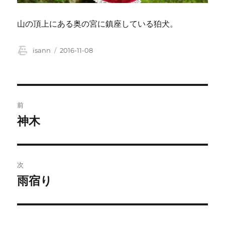
山の頂上にある奥の宮に鎮座している狛犬。
投
投
isann
2016-11-08
稿
稿
者
日:
投
前
稿
神木
前
の
ナ
投
ビ
稿:
次
ゲ
雨宿り
次
の
ー
投
シ
稿: