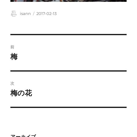
投
投
isann
2017-02-13
稿
稿
者
日:
投
前
稿
梅
前
の
ナ
投
ビ
稿:
次
ゲ
梅の花
次
の
ー
投
シ
稿:
ョ
アーカイブ