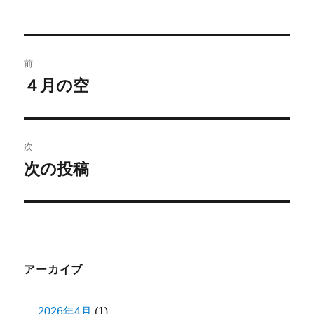
稿
稿
者
日:
投
前
稿
４月の空
前
の
ナ
投
ビ
稿:
次
ゲ
次の投稿
次
の
ー
投
シ
稿:
ョ
アーカイブ
ン
2026年4月
(1)