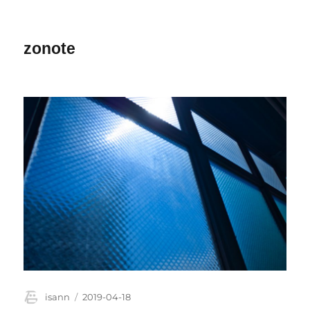
zonote
投
投
isann
2019-04-18