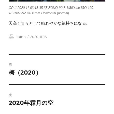
GR II 2020-11-03 13:45:35 ZONO f/2.8 1/800sec ISO-100
18.299999237031mm Horizontal (normal)
天高く青々として晴れやかな気持ちになる。
投
投
isann
2020-11-15
稿
稿
者
日:
投
前
稿
梅（2020）
前
の
ナ
投
ビ
稿:
次
ゲ
2020年霜月の空
次
の
ー