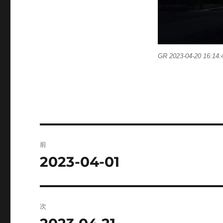
GR 2023-04-20 16:14:
投
前
稿
2023-04-01
前
の
ナ
投
ビ
稿:
次
ゲ
次