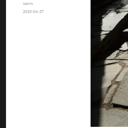
投
isann
稿
投
2023-04-27
者
稿
日: