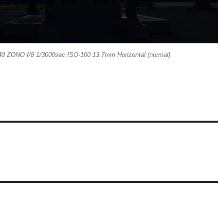
40 ZONO f/8 1/3000sec ISO-100 13.7mm Horizontal (normal)