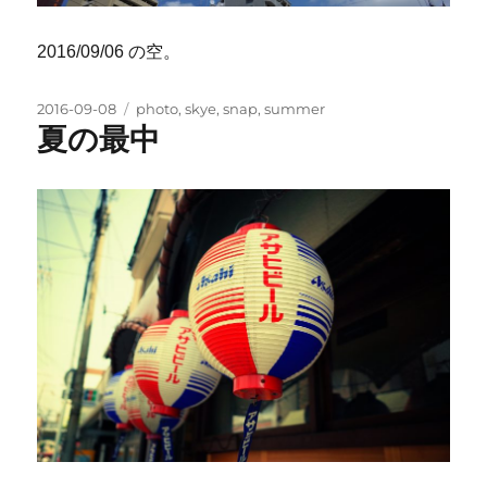
2016/09/06 の空。
投
タ
2016-09-08
photo
,
skye
,
snap
,
summer
稿
グ
夏の最中
日: