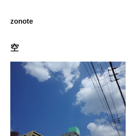
zonote
空