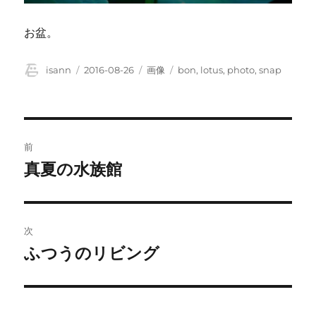
お盆。
投
投
フ
タ
isann
2016-08-26
画像
bon
,
lotus
,
photo
,
snap
稿
稿
ォ
グ
者
日:
ー
マ
ッ
投
ト
前
稿
真夏の水族館
前
の
ナ
投
ビ
稿:
次
ゲ
ふつうのリビング
次
の
ー
投
シ
稿: