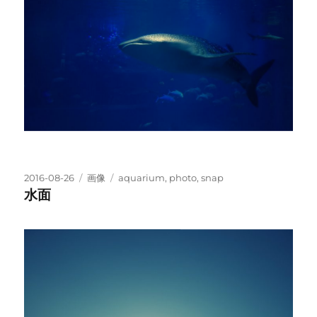
投
フ
タ
2016-08-26
画像
aquarium
,
photo
,
snap
稿
ォ
グ
水面
日:
ー
マ
ッ
ト