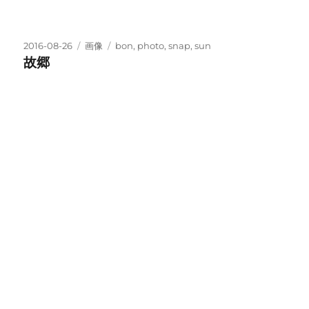
投
フ
タ
2016-08-26
画像
bon
,
photo
,
snap
,
sun
稿
ォ
グ
故郷
日:
ー
マ
ッ
ト