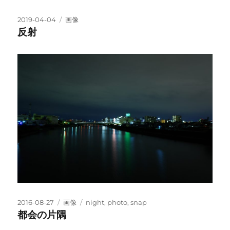
投
フ
2019-04-04
画像
稿
ォ
反射
日:
ー
マ
ッ
ト
投
フ
タ
2016-08-27
画像
night
,
photo
,
snap
稿
ォ
グ
都会の片隅
日:
ー