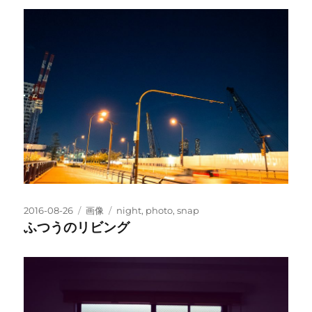
マ
ッ
ト
投
フ
タ
2016-08-26
画像
night
,
photo
,
snap
稿
ォ
グ
ふつうのリビング
日:
ー
マ
ッ
ト