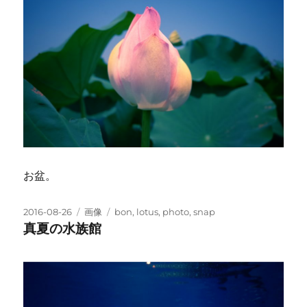
お盆。
投
フ
タ
2016-08-26
画像
bon
,
lotus
,
photo
,
snap
稿
ォ
グ
真夏の水族館
日:
ー
マ
ッ
ト