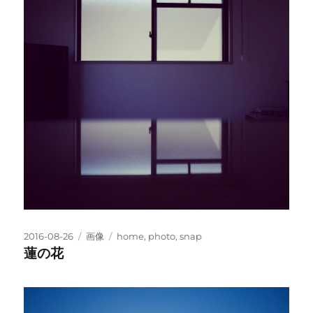
投
フ
タ
2016-08-26
画像
home
,
photo
,
snap
稿
ォ
グ
蓮の花
日:
ー
マ
ッ
ト