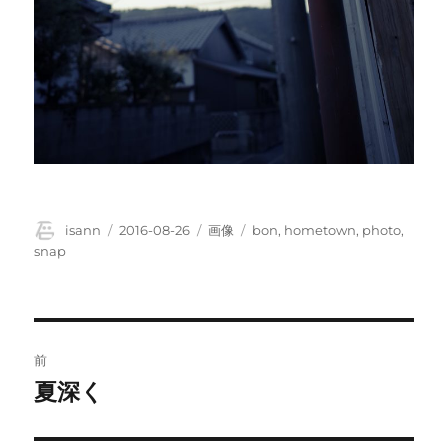
投
投
フ
タ
isann
2016-08-26
画像
bon
,
hometown
,
photo
,
稿
稿
ォ
グ
snap
者
日:
ー
マ
ッ
ト
投
前
稿
夏深く
前
の
ナ
投