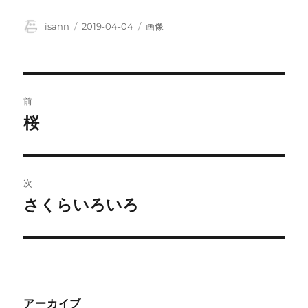
投
投
フ
isann
2019-04-04
画像
稿
稿
ォ
者
日:
ー
マ
ッ
投
ト
前
稿
桜
前
の
ナ
投
ビ
稿:
次
ゲ
さくらいろいろ
次
の
ー
投
シ
稿:
ョ
アーカイブ